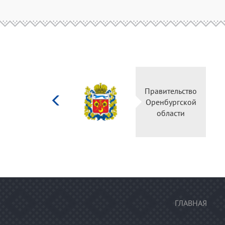
Министерство
Правительство
культуры
Оренбургской
Российской
области
федерации
ГЛАВНАЯ