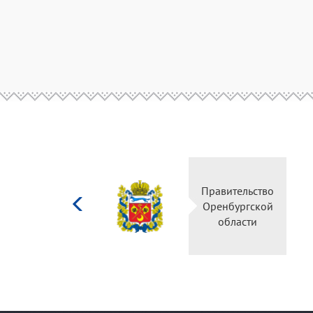
Министерство
Правительство
культуры
Оренбургской
Российской
области
федерации