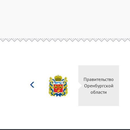
Министерство
Правительство
культуры
Оренбургской
Российской
области
федерации