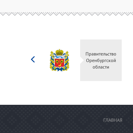
Министерство
Правительство
культуры
Оренбургской
Российской
области
федерации
ГЛАВНАЯ