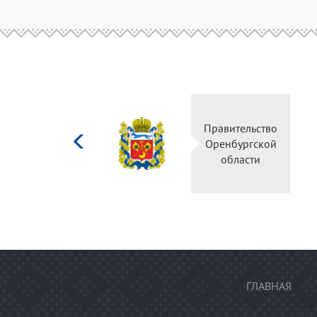
Министерство
Правительство
культуры
Оренбургской
Российской
области
федерации
ГЛАВНАЯ