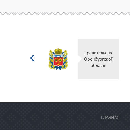
Министерство
Правительство
культуры
Оренбургской
Российской
области
федерации
ГЛАВНАЯ