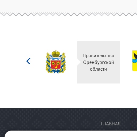
Министерство
Правительство
культуры
Оренбургской
Российской
области
федерации
ГЛАВНАЯ