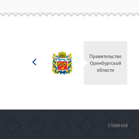
Министерство
Правительс
культуры
Оренбургск
Российской
области
федерации
ГЛАВНАЯ