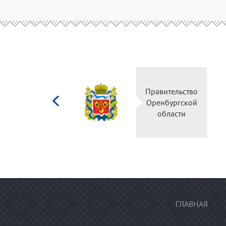
Министерство
Правител
культуры
Оренбур
Российской
облас
федерации
ГЛАВНАЯ