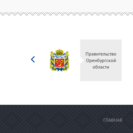
Министерство
Правительство
культуры
Оренбургской
Российской
области
федерации
ГЛАВНАЯ