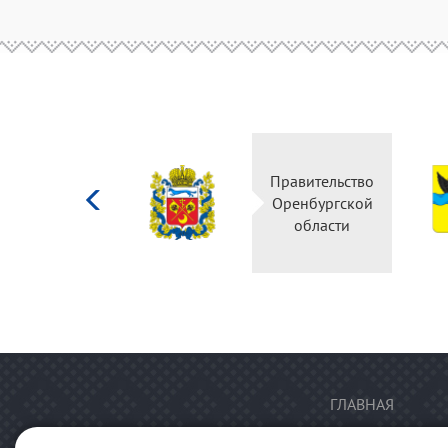
Министерство
Правительство
культуры
Оренбургской
Российской
области
федерации
ГЛАВНАЯ