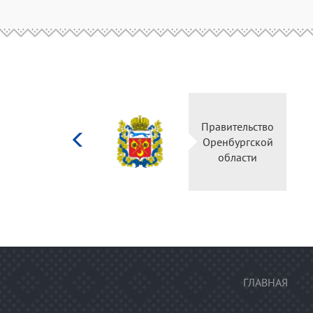
Министерство
Правительство
культуры
Оренбургской
Российской
области
федерации
ГЛАВНАЯ