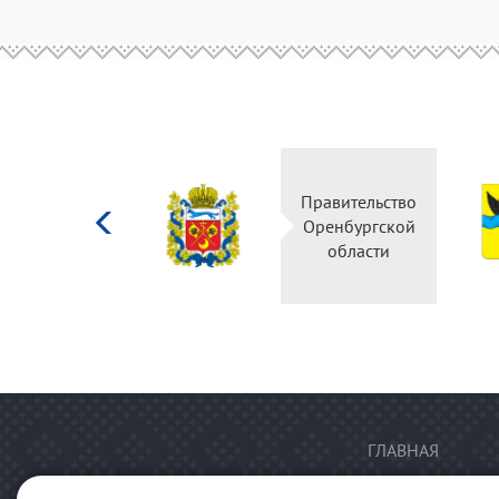
Министерство
Правительство
культуры
Оренбургской
Российской
области
федерации
ГЛАВНАЯ