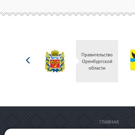
Министерство
Правительство
культуры
Оренбургской
Российской
области
федерации
ГЛАВНАЯ