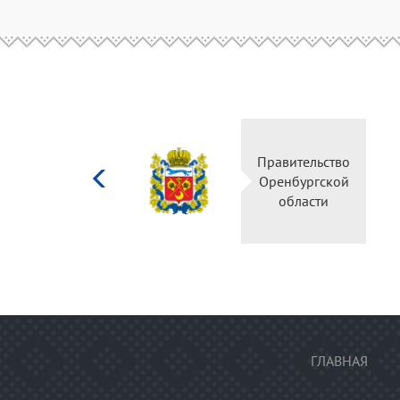
Министерство
Правительство
культуры
Оренбургской
Российской
области
федерации
ГЛАВНАЯ