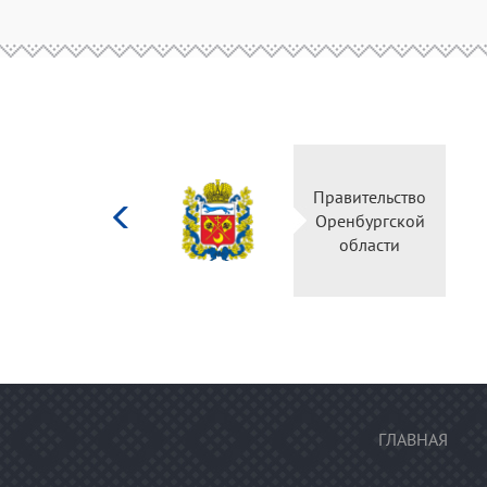
Министерство
Правительство
культуры
Оренбургской
Российской
области
федерации
ГЛАВНАЯ