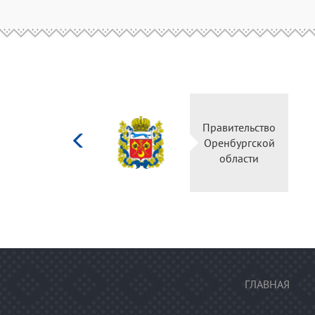
Министерство
Правительство
культуры
Оренбургской
Российской
области
федерации
ГЛАВНАЯ