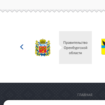
Министерство
Правительство
культуры
Оренбургской
Российской
области
федерации
ГЛАВНАЯ