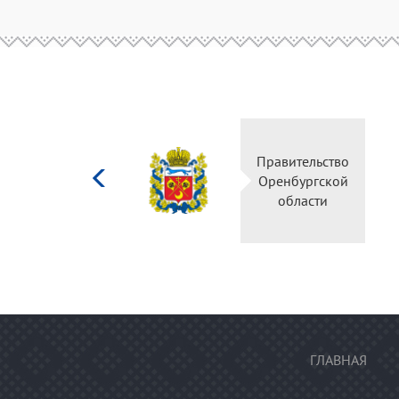
Министерство
Правительство
культуры
Оренбургской
Российской
области
федерации
ГЛАВНАЯ