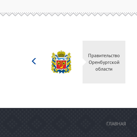
Министерство
культуры
Российской
федерации
ГЛАВНАЯ