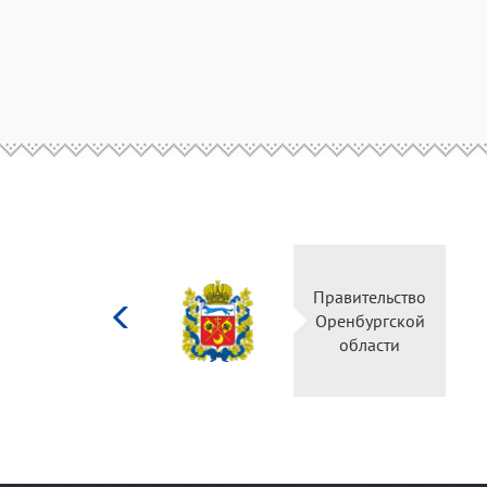
Министерство
Правительство
культуры
Оренбургской
Российской
области
федерации