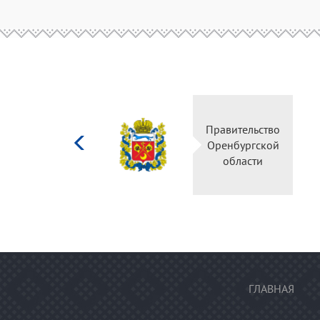
Министерство
культуры
Российской
федерации
ГЛАВНАЯ