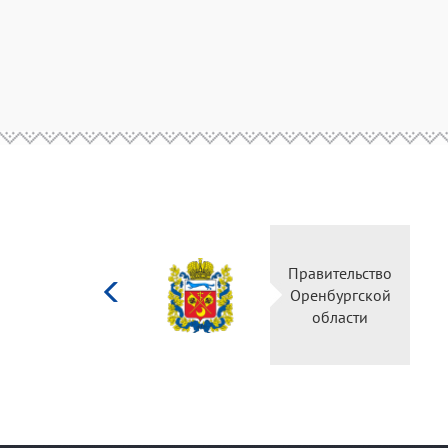
Министерство
Правительство
культуры
Оренбургской
Российской
области
федерации