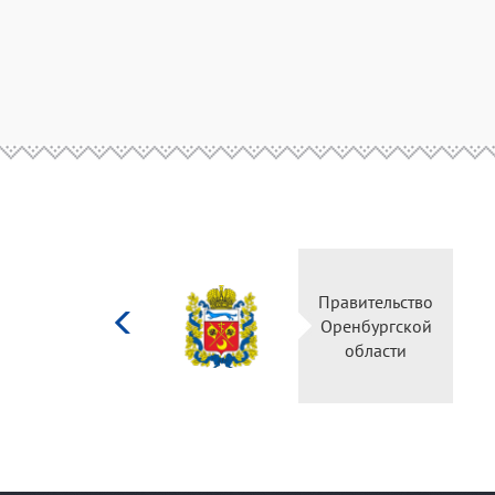
Министерство
Правительство
культуры
Оренбургской
Российской
области
федерации