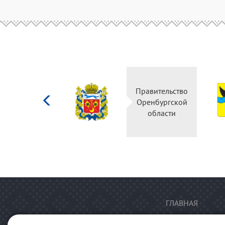
Министерство
Правительство
культуры
Оренбургской
Российской
области
федерации
ГЛАВНАЯ