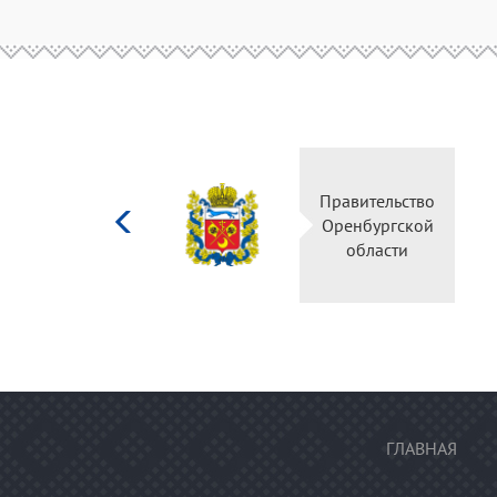
Министерство
Правительство
культуры
Оренбургской
Российской
области
федерации
ГЛАВНАЯ