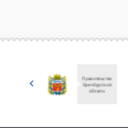
Министерство
культуры
Российской
федерации