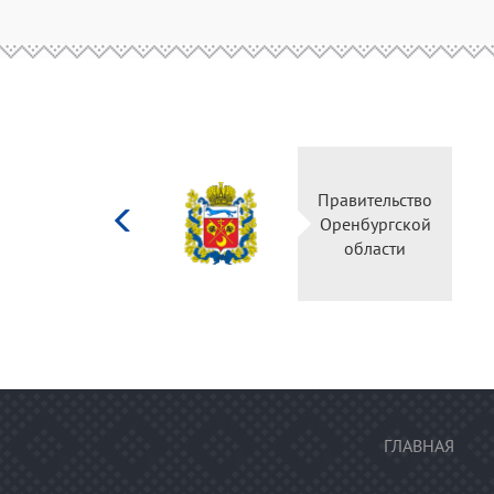
Министерство
Правительство
культуры
Оренбургской
Российской
области
федерации
ГЛАВНАЯ