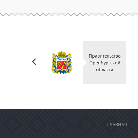
Министерство
Правительство
культуры
Оренбургской
Российской
области
федерации
ГЛАВНАЯ