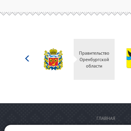
Министерство
Правительство
культуры
Оренбургской
Российской
области
федерации
ГЛАВНАЯ