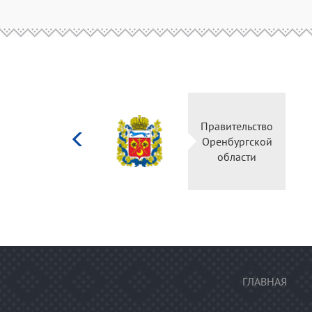
Министерство
Правительств
культуры
Оренбургско
Российской
области
федерации
ГЛАВНАЯ