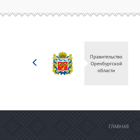
Министерство
Правительство
культуры
Оренбургской
Российской
области
федерации
ГЛАВНАЯ