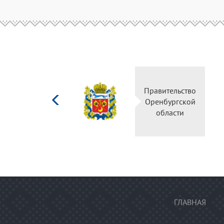
Министерство
Правител
культуры
Оренбур
Российской
облас
федерации
ГЛАВНАЯ