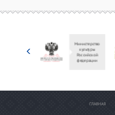
Министерство
Правительств
культуры
Оренбургско
Российской
области
федерации
ГЛАВНАЯ