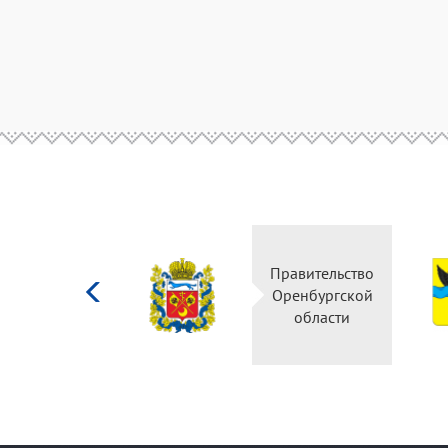
Министерство
Правительство
культуры
Оренбургской
Российской
области
федерации