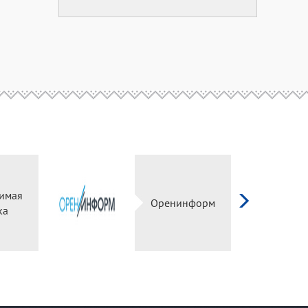
имая
Оренинформ
ка