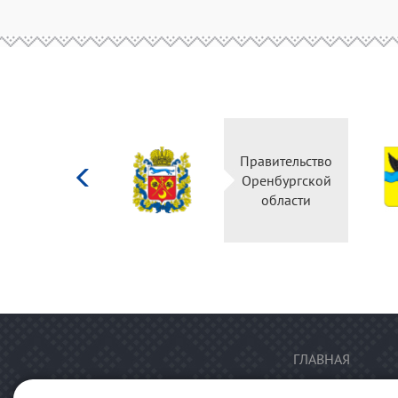
Министерство
Правительство
культуры
Оренбургской
Российской
области
федерации
ГЛАВНАЯ