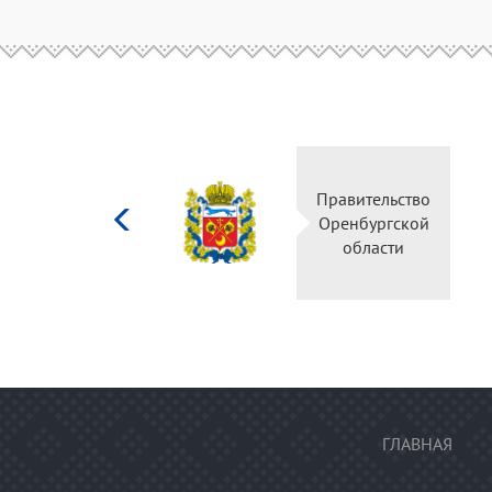
Министерство
Правительс
культуры
Оренбургск
Российской
области
федерации
ГЛАВНАЯ