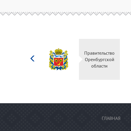
Министерство
Правительство
культуры
Оренбургской
Российской
области
федерации
ГЛАВНАЯ