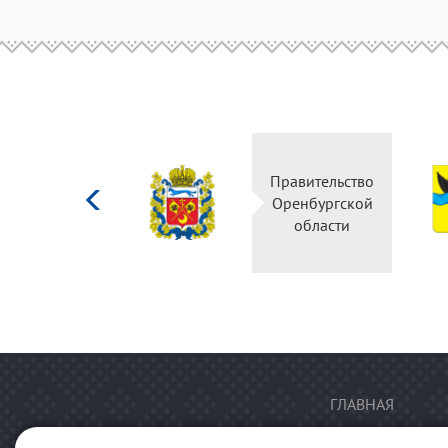
Министерство
Правительство
культуры
Оренбургской
Российской
области
федерации
ГЛАВНАЯ