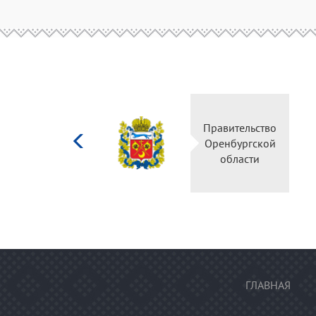
Министерство
Правительство
культуры
Оренбургской
Российской
области
федерации
ГЛАВНАЯ