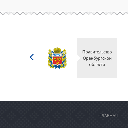
Министерство
Правительство
культуры
Оренбургской
Российской
области
федерации
ГЛАВНАЯ