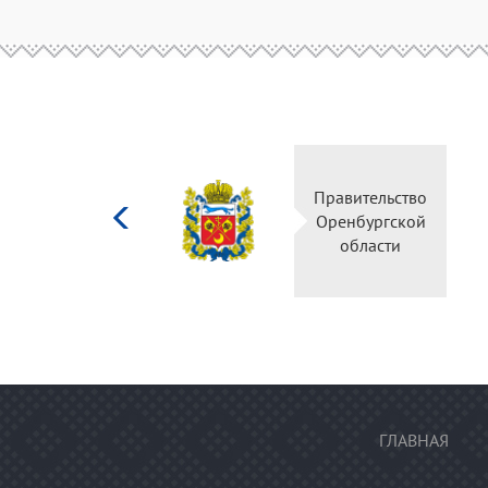
Министерство
Правительство
культуры
Оренбургской
Российской
области
федерации
ГЛАВНАЯ