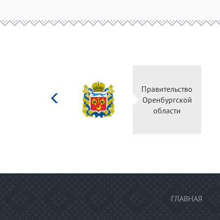
Министерство
Правительств
культуры
Оренбургско
Российской
области
федерации
ГЛАВНАЯ