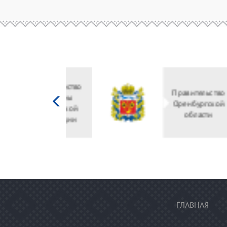
Министерство
культуры
Российской
федерации
ГЛАВНАЯ