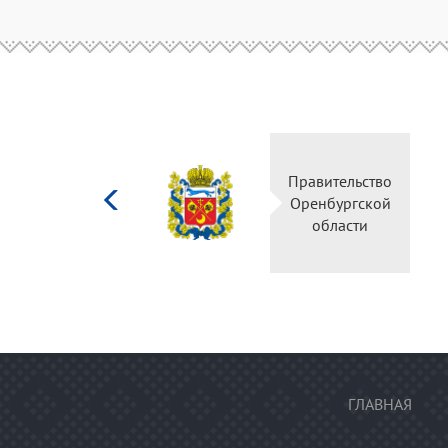
Министерство
культуры
Российской
федерации
ГЛАВНАЯ