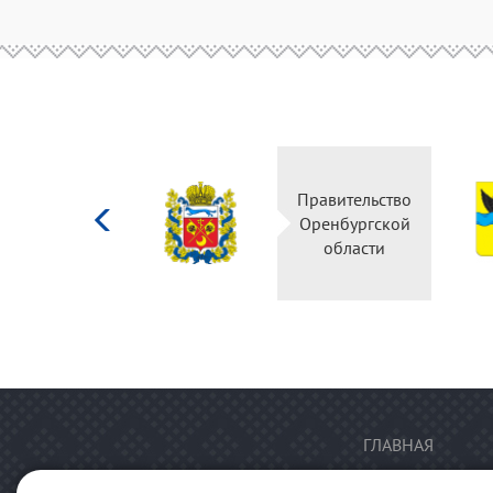
Министерство
Правительство
культуры
Оренбургской
Российской
области
федерации
ГЛАВНАЯ