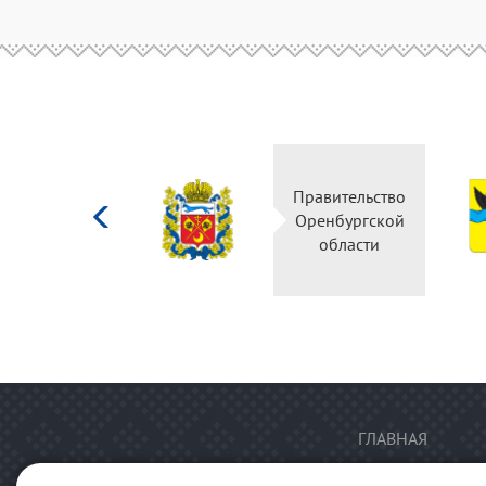
Министерство
Правительство
культуры
Оренбургской
Российской
области
федерации
ГЛАВНАЯ