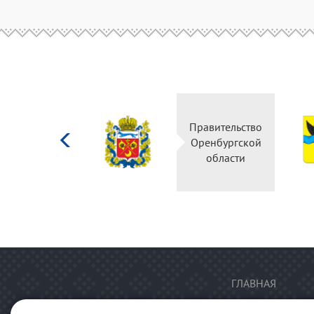
Министерство
Правительство
культуры
Оренбургской
Российской
области
федерации
ГЛАВНАЯ