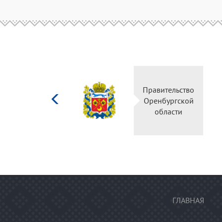
Министерство
Правительство
культуры
Оренбургской
Российской
области
федерации
ГЛАВНАЯ