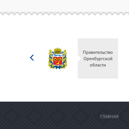
Министерство
Правительство
культуры
Оренбургской
Российской
области
федерации
ГЛАВНАЯ